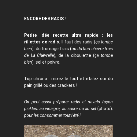
ENCORE DES RADIS !
Petite idée recette ultra rapide : les
rillettes de radis.
Il faut des radis (
ça tombe
bien
), du fromage frais (
ou du bon chèvre frais
de La Chèvrelie
), de la ciboulette (
ça tombe
bien
), sel et poivre.
Top chrono : mixez le tout et étalez sur du
pain grillé ou des crackers !
On peut aussi préparer radis et navets façon
pickles, au vinaigre, au sucre ou au sel
(photo)
,
pour les consommer tout l’été !