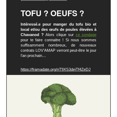
TOFU ? OEUFS ?
Intéressé.e pour manger du tofu bio et
local et/ou des œufs de poules élevées à
Chavanod ?
Alors c
lique sur
ce sondage
pour te faire connaitre ! Si nous sommes
suffisamment nombreux, de nouveaux
contrats LOV’AMAP verront peut-être le jour
l’an prochain…
https://framadate.org/nT9XS3dejTf4ZeDJ