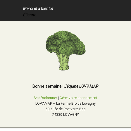
Merci et à bientôt.
Étienne
Bonne semaine !
L’équipe LOV’AMAP
Se désabonner
|
Gérer votre abonnement
LOV’AMAP – La Ferme Bio de Lovagny
60 allée de Pontverre-Bas
74330 LOVAGNY