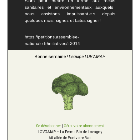
Alors pour mettre un terme
aux reculs
sanitaires et environnementaux auxquels
nous assistons impuissant.e.s depuis
quelques mois,
signez et faites signer !
https://petitions.assemblee-
nationale.fr/initiatives/i-3014
Bonne semaine !
L’équipe LOV’AMAP
Se désabonner
|
Gérer votre abonnement
LOV’AMAP – La Ferme Bio de Lovagny
60 allée de Pontverre-Bas