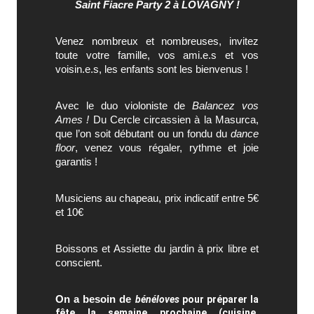
Saint Fiacre Party 2 à LOVAGNY !
Venez nombreux et nombreuses, invitez
toute votre famille, vos ami.e.s et vos
voisin.e.s, l
es enfants sont les bienvenus !
Avec le duo violoniste de
Balancez vos
Ames !
Du Cercle circassien à la Masurca,
que l’on soit débutant ou un fondu du
dance
floor
, venez vous régaler, rythme et joie
garantis !
Musiciens au chapeau, prix indicatif entre 5€
et 10€
Boissons et Assiette du jardin à prix libre et
conscient.
On a besoin de
bénéloves
pour préparer la
fête la semaine prochaine (cuisine,